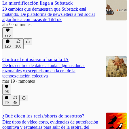
La mierdificación llega a Substack
20 cambios que demuestran que Substack está
mutando. De plataforma de newsletters a red social
algorítmica con trazas de TikTok
abr 9
ramontes
•
776
123
160
Contra el entusiasmo hacia la IA
De los centros de datos al aula: algunas dudas
razonables y escepticismo en la era de la
tecnoexcitación colectiva
mar 19
ramontes
•
96
29
45
¿Qué dicen los reels/shorts de nosotros?
Diez tipos de vídeo corto, evidencias de putrefacción
cognitiva y estrategias para salir de la espiral del