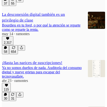
37
55
La desconexión digital también es un
privilegio de clase
Bourdieu en tu feed, o por qué la atención se reparte
como se reparte la renta.
may 14
ramontes
•
2,317
58
654
¡Hasta las narices de suscripciones!
Ya no somos dueños de nada. Auditoría del consumo
digital y nueve grietas para escapar del
tecnovasallaje.
abr 23
ramontes
•
115
30
31