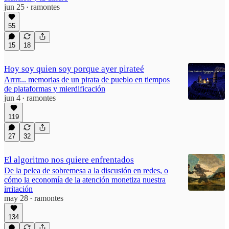
jun 25
ramontes
•
55
15
18
Hoy soy quien soy porque ayer pirateé
Arrrr... memorias de un pirata de pueblo en tiempos
de plataformas y mierdificación
jun 4
ramontes
•
119
27
32
El algoritmo nos quiere enfrentados
De la pelea de sobremesa a la discusión en redes, o
cómo la economía de la atención monetiza nuestra
irritación
may 28
ramontes
•
134