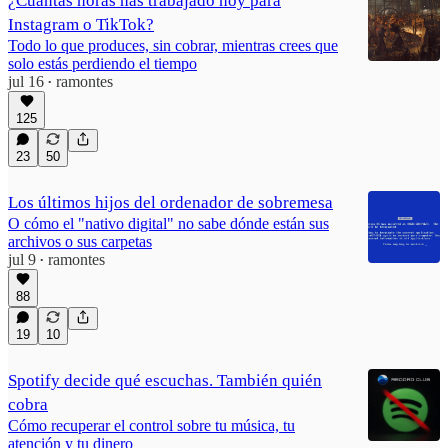
¿Cuántas horas has trabajado hoy para
Instagram o TikTok?
Todo lo que produces, sin cobrar, mientras crees que
solo estás perdiendo el tiempo
jul 16
ramontes
•
125
23
50
Los últimos hijos del ordenador de sobremesa
O cómo el "nativo digital" no sabe dónde están sus
archivos o sus carpetas
jul 9
ramontes
•
88
19
10
Spotify decide qué escuchas. También quién
cobra
Cómo recuperar el control sobre tu música, tu
atención y tu dinero