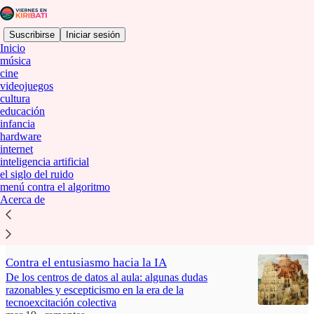
Suscribirse
Iniciar sesión
Inicio
música
cine
videojuegos
inteligencia artificial
cultura
educación
infancia
hardware
La IA acabará con la Universidad
internet
A menos que dejemos de fingir que entregar un
inteligencia artificial
trabajo significa haber aprendido
el siglo del ruido
jul 30
ramontes
•
menú contra el algoritmo
Acerca de
75
41
19
Contra el entusiasmo hacia la IA
De los centros de datos al aula: algunas dudas
razonables y escepticismo en la era de la
tecnoexcitación colectiva