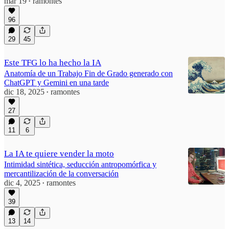
mar 19
ramontes
•
96
29
45
Este TFG lo ha hecho la IA
Anatomía de un Trabajo Fin de Grado generado con
ChatGPT y Gemini en una tarde
dic 18, 2025
ramontes
•
27
11
6
La IA te quiere vender la moto
Intimidad sintética, seducción antropomórfica y
mercantilización de la conversación
dic 4, 2025
ramontes
•
39
13
14