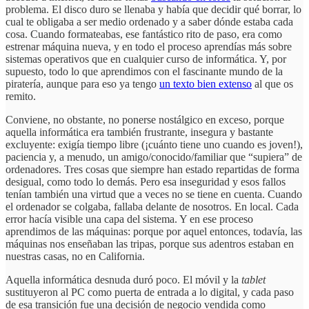
problema. El disco duro se llenaba y había que decidir qué borrar, lo
cual te obligaba a ser medio ordenado y a saber dónde estaba cada
cosa. Cuando formateabas, ese fantástico rito de paso, era como
estrenar máquina nueva, y en todo el proceso aprendías más sobre
sistemas operativos que en cualquier curso de informática. Y, por
supuesto, todo lo que aprendimos con el fascinante mundo de la
piratería, aunque para eso ya tengo
un texto bien extenso
al que os
remito.
Conviene, no obstante, no ponerse nostálgico en exceso, porque
aquella informática era también frustrante, insegura y bastante
excluyente: exigía tiempo libre (¡cuánto tiene uno cuando es joven!),
paciencia y, a menudo, un amigo/conocido/familiar que “supiera” de
ordenadores. Tres cosas que siempre han estado repartidas de forma
desigual, como todo lo demás. Pero esa inseguridad y esos fallos
tenían también una virtud que a veces no se tiene en cuenta. Cuando
el ordenador se colgaba, fallaba delante de nosotros. En local. Cada
error hacía visible una capa del sistema. Y en ese proceso
aprendimos de las máquinas: porque por aquel entonces, todavía, las
máquinas nos enseñaban las tripas, porque sus adentros estaban en
nuestras casas, no en California.
Aquella informática desnuda duró poco. El móvil y la
tablet
sustituyeron al PC como puerta de entrada a lo digital, y cada paso
de esa transición fue una decisión de negocio vendida como