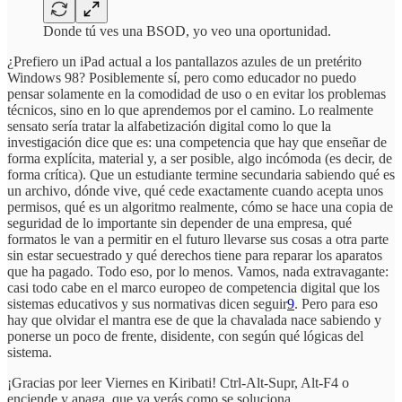
Donde tú ves una BSOD, yo veo una oportunidad.
¿Prefiero un iPad actual a los pantallazos azules de un pretérito
Windows 98? Posiblemente sí, pero como educador no puedo
pensar solamente en la comodidad de uso o en evitar los problemas
técnicos, sino en lo que aprendemos por el camino. Lo realmente
sensato sería tratar la alfabetización digital como lo que la
investigación dice que es: una competencia que hay que enseñar de
forma explícita, material y, a ser posible, algo incómoda (es decir, de
forma crítica). Que un estudiante termine secundaria sabiendo qué es
un archivo, dónde vive, qué cede exactamente cuando acepta unos
permisos, qué es un algoritmo realmente, cómo se hace una copia de
seguridad de lo importante sin depender de una empresa, qué
formatos le van a permitir en el futuro llevarse sus cosas a otra parte
sin estar secuestrado y qué derechos tiene para reparar los aparatos
que ha pagado. Todo eso, por lo menos. Vamos, nada extravagante:
casi todo cabe en el marco europeo de competencia digital que los
sistemas educativos y sus normativas dicen seguir
9
. Pero para eso
hay que olvidar el mantra ese de que la chavalada nace sabiendo y
ponerse un poco de frente, disidente, con según qué lógicas del
sistema.
¡Gracias por leer Viernes en Kiribati! Ctrl-Alt-Supr, Alt-F4 o
enciende y apaga, que ya verás como se soluciona.