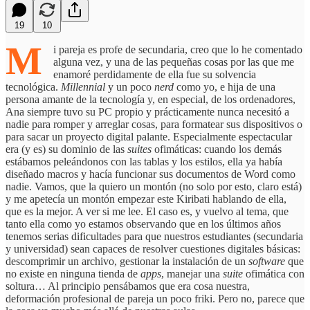
19
10
M
i pareja es profe de secundaria, creo que lo he comentado
alguna vez, y una de las pequeñas cosas por las que me
enamoré perdidamente de ella fue su solvencia
tecnológica.
Millennial
y un poco
nerd
como yo, e hija de una
persona amante de la tecnología y, en especial, de los ordenadores,
Ana siempre tuvo su PC propio y prácticamente nunca necesitó a
nadie para romper y arreglar cosas, para formatear sus dispositivos o
para sacar un proyecto digital palante. Especialmente espectacular
era (y es) su dominio de las
suites
ofimáticas: cuando los demás
estábamos peleándonos con las tablas y los estilos, ella ya había
diseñado macros y hacía funcionar sus documentos de Word como
nadie. Vamos, que la quiero un montón (no solo por esto, claro está)
y me apetecía un montón empezar este Kiribati hablando de ella,
que es la mejor. A ver si me lee. El caso es, y vuelvo al tema, que
tanto ella como yo estamos observando que en los últimos años
tenemos serias dificultades para que nuestros estudiantes (secundaria
y universidad) sean capaces de resolver cuestiones digitales básicas:
descomprimir un archivo, gestionar la instalación de un
software
que
no existe en ninguna tienda de
apps
, manejar una
suite
ofimática con
soltura… Al principio pensábamos que era cosa nuestra,
deformación profesional de pareja un poco friki. Pero no, parece que