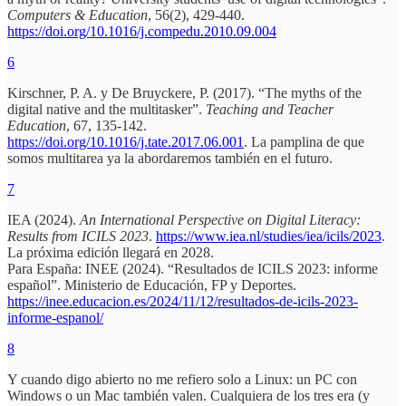
Computers & Education
, 56(2), 429-440.
https://doi.org/10.1016/j.compedu.2010.09.004
6
Kirschner, P. A. y De Bruyckere, P. (2017). “The myths of the
digital native and the multitasker”.
Teaching and Teacher
Education
, 67, 135-142.
https://doi.org/10.1016/j.tate.2017.06.001
. La pamplina de que
somos multitarea ya la abordaremos también en el futuro.
7
IEA (2024).
An International Perspective on Digital Literacy:
Results from ICILS 2023
.
https://www.iea.nl/studies/iea/icils/2023
.
La próxima edición llegará en 2028.
Para España: INEE (2024). “Resultados de ICILS 2023: informe
español”. Ministerio de Educación, FP y Deportes.
https://inee.educacion.es/2024/11/12/resultados-de-icils-2023-
informe-espanol/
8
Y cuando digo abierto no me refiero solo a Linux: un PC con
Windows o un Mac también valen. Cualquiera de los tres era (y