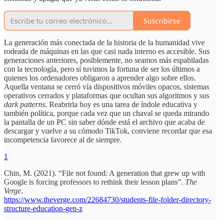
Suscribirse
La generación más conectada de la historia de la humanidad vive
rodeada de máquinas en las que casi nada interno es accesible. Sus
generaciones anteriores, posiblemente, no seamos más espabiladas
con la tecnología, pero sí tuvimos la fortuna de ser los últimos a
quienes los ordenadores obligaron a aprender algo sobre ellos.
Aquella ventana se cerró vía dispositivos móviles opacos, sistemas
operativos cerrados y plataformas que ocultan sus algoritmos y sus
dark patterns
. Reabrirla hoy es una tarea de índole educativa y
también política, porque cada vez que un chaval se queda mirando
la pantalla de un PC sin saber dónde está el archivo que acaba de
descargar y vuelve a su cómodo TikTok, conviene recordar que esa
incompetencia favorece al de siempre.
1
Chin, M. (2021). “File not found: A generation that grew up with
Google is forcing professors to rethink their lesson plans”.
The
Verge
.
https://www.theverge.com/22684730/students-file-folder-directory-
structure-education-gen-z