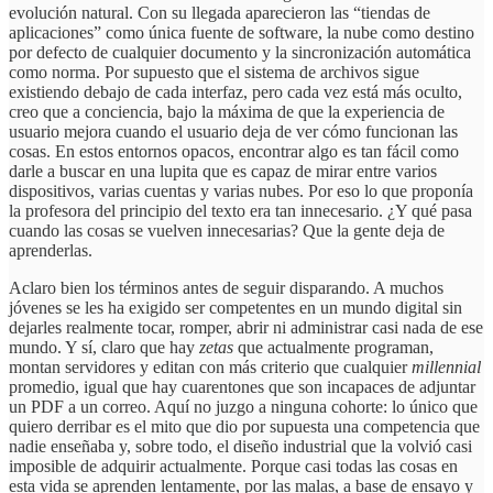
evolución natural. Con su llegada aparecieron las “tiendas de
aplicaciones” como única fuente de software, la nube como destino
por defecto de cualquier documento y la sincronización automática
como norma. Por supuesto que el sistema de archivos sigue
existiendo debajo de cada interfaz, pero cada vez está más oculto,
creo que a conciencia, bajo la máxima de que la experiencia de
usuario mejora cuando el usuario deja de ver cómo funcionan las
cosas. En estos entornos opacos, encontrar algo es tan fácil como
darle a buscar en una lupita que es capaz de mirar entre varios
dispositivos, varias cuentas y varias nubes. Por eso lo que proponía
la profesora del principio del texto era tan innecesario. ¿Y qué pasa
cuando las cosas se vuelven innecesarias? Que la gente deja de
aprenderlas.
Aclaro bien los términos antes de seguir disparando. A muchos
jóvenes se les ha exigido ser competentes en un mundo digital sin
dejarles realmente tocar, romper, abrir ni administrar casi nada de ese
mundo. Y sí, claro que hay
zetas
que actualmente programan,
montan servidores y editan con más criterio que cualquier
millennial
promedio, igual que hay cuarentones que son incapaces de adjuntar
un PDF a un correo. Aquí no juzgo a ninguna cohorte: lo único que
quiero derribar es el mito que dio por supuesta una competencia que
nadie enseñaba y, sobre todo, el diseño industrial que la volvió casi
imposible de adquirir actualmente. Porque casi todas las cosas en
esta vida se aprenden lentamente, por las malas, a base de ensayo y