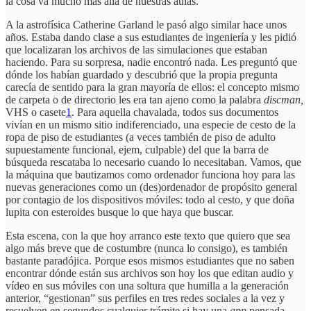
la cosa va mucho más allá de nuestras aulas.
A la astrofísica Catherine Garland le pasó algo similar hace unos
años. Estaba dando clase a sus estudiantes de ingeniería y les pidió
que localizaran los archivos de las simulaciones que estaban
haciendo. Para su sorpresa, nadie encontró nada. Les preguntó que
dónde los habían guardado y descubrió que la propia pregunta
carecía de sentido para la gran mayoría de ellos: el concepto mismo
de carpeta o de directorio les era tan ajeno como la palabra
discman,
VHS o casete
1
. Para aquella chavalada, todos sus documentos
vivían en un mismo sitio indiferenciado, una especie de cesto de la
ropa de piso de estudiantes (a veces también de piso de adulto
supuestamente funcional, ejem, culpable) del que la barra de
búsqueda rescataba lo necesario cuando lo necesitaban. Vamos, que
la máquina que bautizamos como ordenador funciona hoy para las
nuevas generaciones como un (des)ordenador de propósito general
por contagio de los dispositivos móviles: todo al cesto, y que doña
lupita con esteroides busque lo que haya que buscar.
Esta escena, con la que hoy arranco este texto que quiero que sea
algo más breve que de costumbre (nunca lo consigo), es también
bastante paradójica. Porque esos mismos estudiantes que no saben
encontrar dónde están sus archivos son hoy los que editan audio y
vídeo en sus móviles con una soltura que humilla a la generación
anterior, “gestionan” sus perfiles en tres redes sociales a la vez y
resuelven en segundos cualquier trámite si hay una
app
pensada