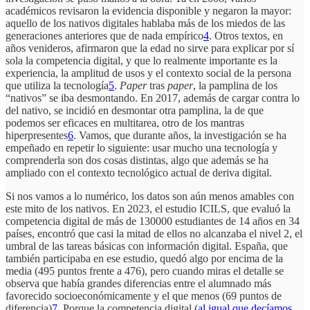
académicos revisaron la evidencia disponible y negaron la mayor:
aquello de los nativos digitales hablaba más de los miedos de las
generaciones anteriores que de nada empírico
4
. Otros textos, en
años venideros, afirmaron que la edad no sirve para explicar por sí
sola la competencia digital, y que lo realmente importante es la
experiencia, la amplitud de usos y el contexto social de la persona
que utiliza la tecnología
5
.
Paper
tras
paper
, la pamplina de los
“nativos” se iba desmontando. En 2017, además de cargar contra lo
del nativo, se incidió en desmontar otra pamplina, la de que
podemos ser eficaces en multitarea, otro de los mantras
hiperpresentes
6
. Vamos, que durante años, la investigación se ha
empeñado en repetir lo siguiente: usar mucho una tecnología y
comprenderla son dos cosas distintas, algo que además se ha
ampliado con el contexto tecnológico actual de deriva digital.
Si nos vamos a lo numérico, los datos son aún menos amables con
este mito de los nativos. En 2023, el estudio ICILS, que evaluó la
competencia digital de más de 130000 estudiantes de 14 años en 34
países, encontró que casi la mitad de ellos no alcanzaba el nivel 2, el
umbral de las tareas básicas con información digital. España, que
también participaba en ese estudio, quedó algo por encima de la
media (495 puntos frente a 476), pero cuando miras el detalle se
observa que había grandes diferencias entre el alumnado más
favorecido socioeconómicamente y el que menos (69 puntos de
diferencia)
7
. Porque la competencia digital (
al igual que decíamos