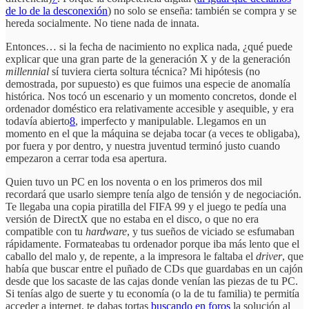
de lo de la desconexión
) no solo se enseña: también se compra y se
hereda socialmente. No tiene nada de innata.
Entonces… si la fecha de nacimiento no explica nada, ¿qué puede
explicar que una gran parte de la generación X y de la generación
millennial
sí tuviera cierta soltura técnica? Mi hipótesis (no
demostrada, por supuesto) es que fuimos una especie de anomalía
histórica. Nos tocó un escenario y un momento concretos, donde el
ordenador doméstico era relativamente accesible y asequible, y era
todavía abierto
8
, imperfecto y manipulable. Llegamos en un
momento en el que la máquina se dejaba tocar (a veces te obligaba),
por fuera y por dentro, y nuestra juventud terminó justo cuando
empezaron a cerrar toda esa apertura.
Quien tuvo un PC en los noventa o en los primeros dos mil
recordará que usarlo siempre tenía algo de tensión y de negociación.
Te llegaba una copia piratilla del FIFA 99 y el juego te pedía una
versión de DirectX que no estaba en el disco, o que no era
compatible con tu
hardware
, y tus sueños de viciado se esfumaban
rápidamente. Formateabas tu ordenador porque iba más lento que el
caballo del malo y, de repente, a la impresora le faltaba el
driver
, que
había que buscar entre el puñado de CDs que guardabas en un cajón
desde que los sacaste de las cajas donde venían las piezas de tu PC.
Si tenías algo de suerte y tu economía (o la de tu familia) te permitía
acceder a internet, te dabas tortas
buscando en foros
la solución al