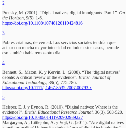
2
Prensky, M. (2001). “Digital natives, digital immigrants. Part 1”.
On
the Horizon
, 9(5), 1-6.
https://doi.org/10.1108/10748120110424816
3
Pobres criaturas, de verdad. Los servicios sociales tendrían que
actuar con mucha mayor intensidad en todos estos casos, pero de
eso también hablaremos otro día.
4
Bennett, S., Maton, K. y Kervin, L. (2008). “The ‘digital natives’
debate: A critical review of the evidence”.
British Journal of
Educational Technology
, 39(5), 775-786.
https://doi.org/10.1111/j.1467-8535.2007.00793.x
5
Helsper, E. J. y Eynon, R. (2010). “Digital natives: Where is the
evidence?”.
British Educational Research Journal
, 36(3), 503-520.
https://doi.org/10.1080/01411920902989227
Margaryan, A., Littlejohn, A. y Vojt, G. (2011). “Are digital natives
a myth or reality? University students’ use of digital technologies”.