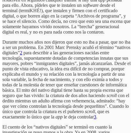
para ello. Ahora, pídeles que te instalen un
software
desde el
terminal (termiKHÉ!), que instalen y firmen con el certificado
digital, o que borren algo en la carpeta “Archivos de programa”, y
se hace el silencio. Como decía, no creo que esto sea una escena que
solamente hayamos vivido nosotros. La “brecha” generacional
digital es real, y no es para nada como nos la contaron.
Durante muchos años nos dijeron que esto no iba a pasar, que no iba
a ser un problema. En 2001 Marc Prensky acuñó el término “nativos
digitales”
2
para describir a las generaciones nacidas entre
tecnología, supuestamente dotadas de competencias innatas que sus
mayores, pobres “inmigrantes digitales”, jamás alcanzarían. Desde el
punto de vista educativo, la idea era difícil de no comprar, porque
explicaba el mundo y su relación con la tecnología a partir de una
sola variable, la fecha de nacimiento, y con ello eximía a todos y
todas de la molestia de tener que enseñar cuestiones de informática
básica. El mito del nativo digital tiene hasta su propia escena que
seguro que has vivido: la criatura de dos años haciendo
scroll
con el
dedito mientras un adulto afirma con vehemencia, admirado: “hay
que ver cómo controlan la tecnología desde pequeñitos”. Cuando lo
único que controla la criatura es el puñetero
scroll
, que es
exactamente lo único que la
app
le deja controlar
3
.
El cuento de los “nativos digitales” se terminó en cuanto la
investigación se puso manos a la obra. Ya en 2008, varios