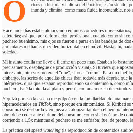
O
ricos en historia y cultura del Pacífico, están siendo
inunda y elimina, como masa fluida incontenible, nos 
Hace unos días estaba almorzando en unos comedores universitarios, r
cafeterías; así que, por deformación profesional, cuando como sin com
puchero buenísimo, mis ojos se fueron a parar en las bandejas de dos 
auriculares mediante, un vídeo horizontal en el móvil. Hasta ahí, nada 
soledad.
Mi instinto cotilla me llevó a fijarme un poco más. Estaban lo bastante 
precisamente, despliegue de producción visual). Si tuviera que aposta
interesante, otra vez, no era el “qué”, sino el “cómo”. Para un cinéfil
embargo, las series de aquellas chicas iban todavía más deprisa que la 
intérpretes, diría que estaban reproduciendo su contenido a, como mín
puchero, bajé la mirada al plato y pensé, con una mezcla de extrañez
Y quizá por eso la escena me golpeó con la familiaridad de una marea
hiperacelerados en
TikTok
, sino porque era sintomática. Si Kiribati 
consumo) se desborda y empieza a colonizar también el tiempo interno 
obra debe ceder ante el ritmo del consumo, como si el océano de conten
corriendo a 1,5x mientras el puchero se me enfriaba) fue, de pronto, 
La práctica del
speed-watching
(la reproducción de contenidos audiovi