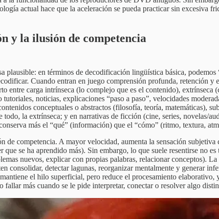
ología actual hace que la aceleración se pueda practicar sin excesiva fr
n y la ilusión de competencia
sa plausible: en términos de decodificación lingüística básica, podemos
codificar. Cuando entran en juego comprensión profunda, retención y e
rto entre carga intrínseca (lo complejo que es el contenido), extrínseca 
ipo tutoriales, noticias, explicaciones “paso a paso”, velocidades mode
ontenidos conceptuales o abstractos (filosofía, teoría, matemáticas), s
re todo, la extrínseca; y en narrativas de ficción (cine, series, novelas/
 conserva más el “qué” (información) que el “cómo” (ritmo, textura, atm
n de competencia. A mayor velocidad, aumenta la sensación subjetiva de 
er que se ha aprendido más). Sin embargo, lo que suele resentirse no es
roblemas nuevos, explicar con propias palabras, relacionar conceptos). L
en consolidar, detectar lagunas, reorganizar mentalmente y generar infe
io mantiene el hilo superficial, pero reduce el procesamiento elaborativ
 fallar más cuando se le pide interpretar, conectar o resolver algo distin