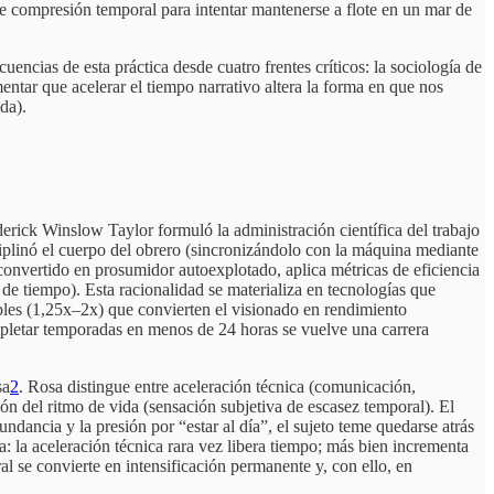
de compresión temporal para intentar mantenerse a flote en un mar de
cuencias de esta práctica desde cuatro frentes críticos: la sociología de
mentar que acelerar el tiempo narrativo altera la forma en que nos
da).
derick Winslow Taylor formuló la administración científica del trabajo
iplinó el cuerpo del obrero (sincronizándolo con la máquina mediante
convertido en prosumidor autoexplotado, aplica métricas de eficiencia
 de tiempo). Esta racionalidad se materializa en tecnologías que
ables (1,25x–2x) que convierten el visionado en rendimiento
pletar temporadas en menos de 24 horas se vuelve una carrera
sa
2
. Rosa distingue entre aceleración técnica (comunicación,
ón del ritmo de vida (sensación subjetiva de escasez temporal). El
undancia y la presión por “estar al día”, el sujeto teme quedarse atrás
: la aceleración técnica rara vez libera tiempo; más bien incrementa
l se convierte en intensificación permanente y, con ello, en