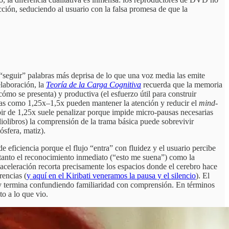
icción, seduciendo al usuario con la falsa promesa de que la
 “seguir” palabras más deprisa de lo que una voz media las emite
laboración, la
Teoría de la Carga Cognitiva
recuerda que la memoria
(cómo se presenta) y productiva (el esfuerzo útil para construir
radas como 1,25x–1,5x pueden mantener la atención y reducir el
mind-
ubir de 1,25x suele penalizar porque impide micro-pausas necesarias
audiolibros) la comprensión de la trama básica puede sobrevivir
ósfera, matiz).
eficiencia porque el flujo “entra” con fluidez y el usuario percibe
 tanto el reconocimiento inmediato (“esto me suena”) como la
a aceleración recorta precisamente los espacios donde el cerebro hace
rencias (
y aquí en el Kiribati veneramos la pausa y el silencio
). El
o, y termina confundiendo familiaridad con comprensión. En términos
to a lo que vio.