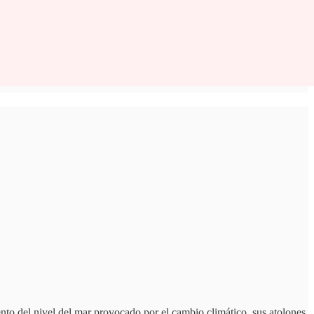
nto del nivel del mar provocado por el cambio climático, sus atolones,