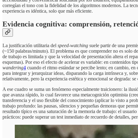
corregían el tono con la fidelidad de los algoritmos modernos. La tecn
experiencia es idéntica, solo que más eficiente.
Evidencia cognitiva: comprensión, retenció
La justificación utilitaria del
speed-watching
suele partir de una premi
(~150 palabras/minuto). El problema es que comprender no es solo de
de trabajo es limitada y que la velocidad de presentación altera el repa
esquemas). Por eso el efecto de acelerar es variable: en contenidos t
wandering
4
cuando el ritmo estándar se percibe lento; en cambio, en c
para integrar y jerarquizar ideas, disparando la carga intrínseca y, sob
relativamente, pero la experiencia estética y emocional se degrada: se
A ese cuadro se suma un fenómeno especialmente traicionero: la ilusió
que avanza rápido, lo cual favorece una metacognición optimista (cre
transferencia y el uso flexible del conocimiento (aplicar lo visto a p
trabajo profundo: las pausas, silencios y pequeñas demoras que permit
resultado típico es una saturación de la memoria de trabajo: el usuar
prácticos: puede superar un test inmediato de recuerdo de detalles, pero