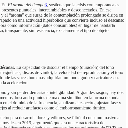
o. En
El aroma del tiempo
3
, sostiene que la crisis contemporánea es
de presentes puntuales, intercambiables y desconectados. En ese
, y el “aroma” que surge de la contemplación prolongada se disipa en
atrapado en una actividad hiperbólica que convierte incluso el descanso
obra como información (datos consumibles) en lugar de habitarla
a, transparente, sin resistencia; exactamente el tipo de objeto
décadas. La capacidad de disociar el tiempo (duración) del tono
 magnéticas, discos de vinilo), la velocidad de reproducción y el tono
), donde las voces humanas adquirían un tono agudo y caricaturesco.
a la aceleración.
 tono y sin perder demasiada inteligibilidad. A grandes rasgos, hay dos
agmentos, buscando puntos de máxima similitud en la forma de onda
en el dominio de la frecuencia, analizan el espectro, ajustan fase y
jos al reducir artefactos como el emborronamiento rítmico.
ho para desarrolladores y editores, se filtró al consumo masivo a
 móviles en 2019, argumentó que era una característica de
o, la diferencia cualitativa es inmensa: los reproductores de DVD no