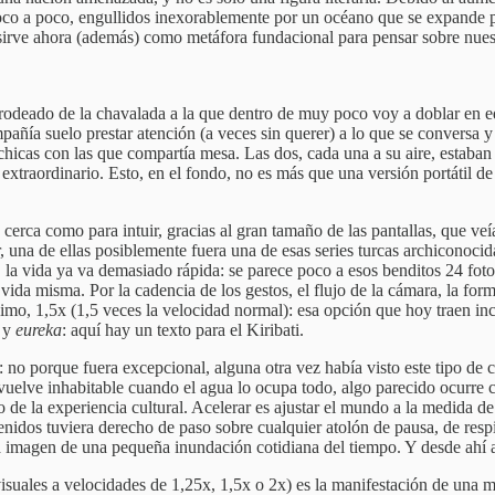
, poco a poco, engullidos inexorablemente por un océano que se expande 
sirve ahora (además) como metáfora fundacional para pensar sobre nuest
odeado de la chavalada a la que dentro de muy poco voy a doblar en ed
pañía suelo prestar atención (a veces sin querer) a lo que se conversa 
chicas con las que compartía mesa. Las dos, cada una a su aire, estaba
extraordinario. Esto, en el fondo, no es más que una versión portátil de
cerca como para intuir, gracias al gran tamaño de las pantallas, que veía
r, una de ellas posiblemente fuera una de esas series turcas archiconoc
o, la vida ya va demasiado rápida: se parece poco a esos benditos 24 fot
vida misma. Por la cadencia de los gestos, el flujo de la cámara, la form
imo, 1,5x (1,5 veces la velocidad normal): esa opción que hoy traen inc
a y
eureka
: aquí hay un texto para el Kiribati.
: no porque fuera excepcional, alguna otra vez había visto este tipo d
se vuelve inhabitable cuando el agua lo ocupa todo, algo parecido ocurre
de la experiencia cultural. Acelerar es ajustar el mundo a la medida de
idos tuviera derecho de paso sobre cualquier atolón de pausa, de respir
la imagen de una pequeña inundación cotidiana del tiempo. Y desde ahí a
suales a velocidades de 1,25x, 1,5x o 2x) es la manifestación de una m