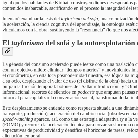
igual que los habitantes de Kiribati construyen diques desesperados p
contenidos inabarcable, sacrificando en el proceso la integridad del terr
Intentaré examinar la tesis del
taylorismo del sofá
, una colonización de
la aceleración, la ciencia cognitiva del aprendizaje, la ontología esté
vinculamos con la obra, sustituyendo la “resonancia” (lo que nos afec
El
taylorismo
del sofá y la autoexplotación 
La génesis del consumo acelerado puede leerse como una traslación cult
con un objetivo nítido: eliminar “tiempos muertos” y movimientos imp
el cronómetro), en esta loca posmodernidad nuestra, esa lógica ha mig
a su ocio, desplazando el valor de uso (el disfrute de la obra) hacia 
purgan la fricción temporal: botones de “Saltar introducción” y “Omiti
informacional; recortes de silencios en
podcasts
que amputan pausas res
informal para capitalizar la conversación social, transformando la final
Este desplazamiento se entiende como respuesta situada a una dinámica
transporte, producción), aceleración del cambio social (obsolescencia
speed-watching
aparece, así, como una estrategia adaptativa (y a la ve
(FOMO) y recurre a la aceleración técnica para forzar su sincronía co
expectativas de productividad y densifica el horizonte de tareas, refo
alienación temporal.