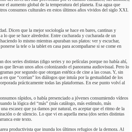
por el aumento global de la temperatura del planeta. Esa agua que
ros consumos culturales en estos últimos años vividos del siglo XXI.
ad. Dicen que la mejor sociología se hace en bares, cantinas y
y a lo que se hace alrededor. Entre cucharada y cucharada de un
n haciendo lo mismo mientras apuraban sus platos: ver y escuchar,
 ponerse la tele o la tablet en casa para acompañarse si se come en
n dos series distintas (digo series y no películas porque no había ahí,
idas que llevan unos años colonizando el panorama audiovisual. Pero lo
ogramas por segundo que otorgan estética de cine a las cosas. Y, sin
a en que “corrían” los diálogos que intuía por la gestualidad de los
orporada prácticamente todas las plataformas. En ese punto volví al
e consumos rápidos, o había presenciado a jóvenes consumiendo vídeos
 cuando la lógica del “más” (más catálogo, más estímulo, más
 una escasez que ya damos por natural, es aceptar que el ritmo de la
ación o de silencio. Lo que vi en aquella mesa (dos series distintas
rranca este texto.
area productivista que inunda los últimos refugios de la demora. Al