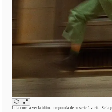
Lola corre a ver la última temporada de su serie favorita. Se la 