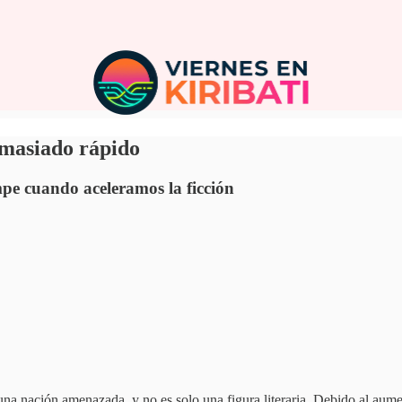
demasiado rápido
ompe cuando aceleramos la ficción
na nación amenazada, y no es solo una figura literaria. Debido al aume