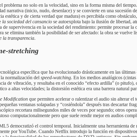
el problema no solo en la velocidad, sino en la forma misma del tiemp
idad narrativa (inicio, nudo, desenlace) y se convierte en una sucesión 
ia estética y de cierta verdad que madura) es percibida como obstáculo
de
la sociedad del cansancio
se autoexplota bajo la ilusión de libertad, 
de supervivencia en la sociedad del rendimiento: permite procesar la 
 se elimina también la posibilidad de ser afectado: la obra se vuelve lis
e la transparencia
.
me-stretching
ecnológica específica que ha evolucionado drásticamente en las últimas 
ó la normalización del
speed-watching
. En los medios analógicos (cintas
cia de vibración, y resultaba en el conocido “efecto ardilla” (o pitufo
o a altas velocidades; la distorsión estética era una barrera natural par
e Modification
que permiten acelerar o ralentizar el audio sin alterar el
 pequeñas ventanas solapadas y “cosiéndola” después tras descartar fr
cópico recortara milisegundos miles de veces por segundo; otros operan 
ostoso computacionalmente pero que suele rendir mejor en audios comple
5 democratizó el control temporal. Inicialmente una herramienta de nic
mente por YouTube. Cuando Netflix introdujo la función en dispositivos
la a la funcionalidad de los reproductores de DVD antiguos. Sin embarg