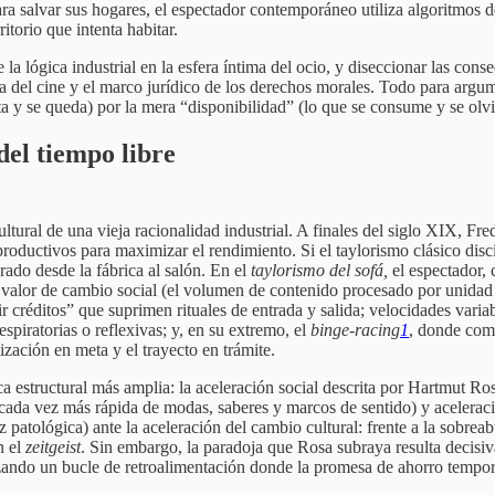
ara salvar sus hogares, el espectador contemporáneo utiliza algoritmos 
itorio que intenta habitar.
 la lógica industrial en la esfera íntima del ocio, y diseccionar las conse
tica del cine y el marco jurídico de los derechos morales. Todo para argu
ta y se queda) por la mera “disponibilidad” (lo que se consume y se olvi
del tiempo libre
ural de una vieja racionalidad industrial. A finales del siglo XIX, Fre
roductivos para maximizar el rendimiento. Si el taylorismo clásico disc
rado desde la fábrica al salón. En el
taylorismo del sofá,
el espectador, 
un valor de cambio social (el volumen de contenido procesado por unidad
r créditos” que suprimen rituales de entrada y salida; velocidades vari
piratorias o reflexivas; y, en su extremo, el
binge-racing
1
, donde com
ización en meta y el trayecto en trámite.
 estructural más amplia: la aceleración social descrita por Hartmut Ro
 cada vez más rápida de modas, saberes y marcos de sentido) y aceleraci
z patológica) ante la aceleración del cambio cultural: frente a la sobreab
n el
zeitgeist
. Sin embargo, la paradoja que Rosa subraya resulta decisiva
rzando un bucle de retroalimentación donde la promesa de ahorro tempora