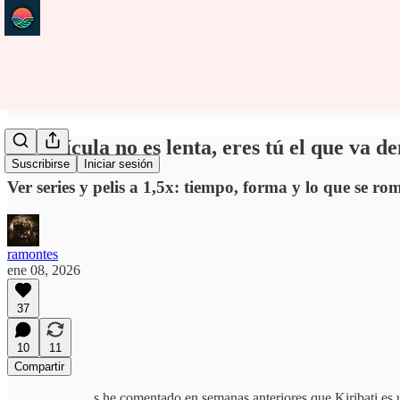
La película no es lenta, eres tú el que va 
Suscribirse
Iniciar sesión
Ver series y pelis a 1,5x: tiempo, forma y lo que se r
ramontes
ene 08, 2026
37
10
11
Compartir
s he comentado en semanas anteriores que Kiribati es u