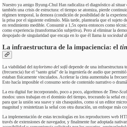
Nuestro ya amigo Byung-Chul Han radicaliza el diagnóstico al situar 
también una crisis de estructura: el tiempo se atomiza, pierde continu
régimen temporal, la demora (condición de posibilidad de la experienc
la prisa por el siguiente estímulo. Más tarde, plantearía que el sujeto 
en rendimiento medible. Consumir a 1,5x opera entonces como técnica 
como experiencia (transformación subjetiva). Pero al eliminar la demora
despojado de singularidad que encaja en lo que él llama
la sociedad d
La infraestructura de la impaciencia: el
ti
La viabilidad del
taylorismo del sofá
depende de una infraestructura t
(frecuencia) fue el “santo grial” de la ingeniería de audio que permiti
estaban físicamente vinculados. Acelerar la cinta aumentaba la frecuen
Esto hacía imposible el consumo serio de contenido narrativo o dramátic
La era digital fue incorporando, poco a poco, algoritmos de
Time-Scal
modos: unos trabajan en el dominio del tiempo, troceando la señal en
para que la unión sea suave y sin chasquidos, como si un editor micros
magnitud y resintetizan la señal con otra duración, un enfoque más c
La implementación de estas tecnologías en los reproductores web HTML
través de extensiones de navegador, y finalmente fue adoptada nativa
accesibilidad y conveniencia solicitada por los usuarios, equiparándo