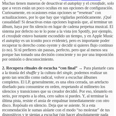
Muchas tienen maneras de desactivar el
autoplay
y el
crossfade
, solo
que a veces están un poco ocultas en sus opciones de configuración.
Curiosamente, en ocasiones estas opciones se “resetean” con
actualizaciones, por lo que hay que vigilarlas periódicamente. ¡Qué
casualidad! Si desactivas estas opciones lograrás que, al terminar un
álbum, haya por fin silencio en lugar de cadena perpetua musical. El
sistema por defecto no te lo pone a la vista (en Spotify, por ejemplo,
el
crossfade
estuvo bastante escondido un tiempo, y en Apple Music
el
autoplay
es un iconito poco evidente), pero es importante poder
recuperar tu derecho como oyente y decidir si quieres flujo continuo
(o no). Si tú prefieres sin pausas, perfecto, pero que al menos sea
porque has tomado una decisión consciente y no por una imposición
por omisión o desconocimiento.
2. Recupera rituales de escucha “con final” →
Para plantarle cara
a la tiranía del
shuffle
y la cultura del
single
, podemos realizar un
gesto tan sencillo como radical, volver a escuchar álbumes
completos. El LP, generalmente, es una obra cerrada, un artefacto
diseñado para consumirse en orden, respetando al milímetro los
silencios y transiciones que su creador decidió. Por eso, tómatelo en
serio, por respeto a la obra, cero saltos si puedes. Y, al terminar la
última pista, resiste el ansia de empalmar inmediatamente con otro
disco. Repósalo en silencio. Deja que se asiente. Si a esta
recomendación le sumas aislarte con el modo “no molestar” de tus
dispositivos y te sientas a escuchar (sin hacer absolutamente nada