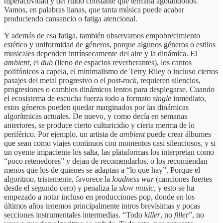
hiperactividad y del ruido constante que termina agotándonos.
Vamos, en palabras llanas, que tanta música puede acabar
produciendo cansancio o fatiga atencional.
Y además de esa fatiga, también observamos empobrecimiento
estético y uniformidad de géneros, porque algunos géneros o estilos
musicales dependen intrínsecamente del aire y la dinámica. El
ambient
, el
dub
(lleno de espacios reverberantes), los cantos
polifónicos a capela, el minimalismo de Terry Riley o incluso ciertos
pasajes del metal progresivo o el
post-rock
, requieren silencios,
progresiones o cambios dinámicos lentos para desplegarse. Cuando
el ecosistema de escucha fuerza todo a formato
single
inmediato,
estos géneros pueden quedar marginados por las dinámicas
algorítmicas actuales. De nuevo, y como decía en semanas
anteriores, se produce cierto culturicidio y cierta merma de lo
periférico. Por ejemplo, un artista de
ambient
puede crear álbumes
que sean como viajes continuos con momentos casi silenciosos, y si
un oyente impaciente los salta, las plataformas los interpretan como
“poco retenedores” y dejan de recomendarlos, o los recomiendan
menos que los de quienes se adaptan a “lo que hay”. Porque el
algoritmo, tristemente, favorece la
loudness war
(canciones fuertes
desde el segundo cero) y penaliza la
slow music
, y esto se ha
empezado a notar incluso en producciones pop, donde en los
últimos años tenemos principalmente intros brevísimas y pocas
secciones instrumentales intermedias. “Todo
killer
, no
filler
”, no