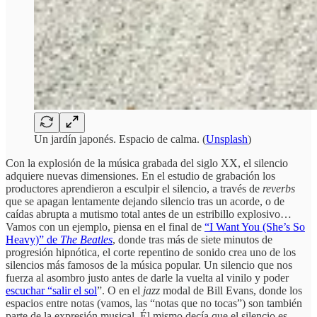
Un jardín japonés. Espacio de calma. (
Unsplash
)
Con la explosión de la música grabada del siglo XX, el silencio
adquiere nuevas dimensiones. En el estudio de grabación los
productores aprendieron a esculpir el silencio, a través de
reverbs
que se apagan lentamente dejando silencio tras un acorde, o de
caídas abrupta a mutismo total antes de un estribillo explosivo…
Vamos con un ejemplo, piensa en el final de
“I Want You (She’s So
Heavy)” de
The Beatles
, donde tras más de siete minutos de
progresión hipnótica, el corte repentino de sonido crea uno de los
silencios más famosos de la música popular. Un silencio que nos
fuerza al asombro justo antes de darle la vuelta al vinilo y poder
escuchar “salir el sol
”. O en el
jazz
modal de Bill Evans, donde los
espacios entre notas (vamos, las “notas que no tocas”) son también
parte de la expresión musical. Él mismo decía que el silencio es