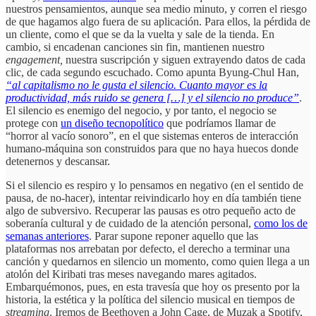
nuestros pensamientos, aunque sea medio minuto, y corren el riesgo
de que hagamos algo fuera de su aplicación. Para ellos, la pérdida de
un cliente, como el que se da la vuelta y sale de la tienda. En
cambio, si encadenan canciones sin fin, mantienen nuestro
engagement,
nuestra suscripción y siguen extrayendo datos de cada
clic, de cada segundo escuchado. Como apunta Byung-Chul Han,
“al capitalismo no le gusta el silencio. Cuanto mayor es la
productividad, más ruido se genera […] y el silencio no produce”
.
El silencio es enemigo del negocio, y por tanto, el negocio se
protege con
un diseño tecnopolítico
que podríamos llamar de
“horror al vacío sonoro”, en el que sistemas enteros de interacción
humano-máquina son construidos para que no haya huecos donde
detenernos y descansar.
Si el silencio es respiro y lo pensamos en negativo (en el sentido de
pausa, de no-hacer), intentar reivindicarlo hoy en día también tiene
algo de subversivo. Recuperar las pausas es otro pequeño acto de
soberanía cultural y de cuidado de la atención personal,
como los de
semanas anteriores
. Parar supone reponer aquello que las
plataformas nos arrebatan por defecto, el derecho a terminar una
canción y quedarnos en silencio un momento, como quien llega a un
atolón del Kiribati tras meses navegando mares agitados.
Embarquémonos, pues, en esta travesía que hoy os presento por la
historia, la estética y la política del silencio musical en tiempos de
streaming
. Iremos de Beethoven a John Cage, de Muzak a Spotify,