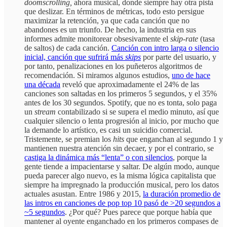
doomscrolling,
ahora musical, donde siempre hay otra pista
que deslizar. En términos de métricas, todo esto persigue
maximizar la retención, ya que cada canción que no
abandones es un triunfo. De hecho, la industria en sus
informes admite monitorear obsesivamente el
skip-rate
(tasa
de saltos) de cada canción.
Canción con intro larga o silencio
inicial, canción que sufrirá más
skips
por parte del usuario, y
por tanto, penalizaciones en los puñeteros algoritmos de
recomendación. Si miramos algunos estudios,
uno de hace
una década
reveló que aproximadamente el 24% de las
canciones son saltadas en los primeros 5 segundos, y el 35%
antes de los 30 segundos. Spotify, que no es tonta, solo paga
un
stream
contabilizado si se supera el medio minuto, así que
cualquier silencio o lenta progresión al inicio, por mucho que
la demande lo artístico, es casi un suicidio comercial.
Tristemente, se premian los
hits
que enganchan al segundo 1 y
mantienen nuestra atención sin decaer, y por el contrario, se
castiga la dinámica más “lenta” o con silencios
, porque la
gente tiende a impacientarse y saltar. De algún modo, aunque
pueda parecer algo nuevo, es la misma lógica capitalista que
siempre ha impregnado la producción musical, pero los datos
actuales asustan. Entre 1986 y 2015,
la duración promedio de
las intros en canciones de pop top 10 pasó de >20 segundos a
~5 segundos
. ¿Por qué? Pues parece que porque había que
mantener al oyente enganchado en los primeros compases de