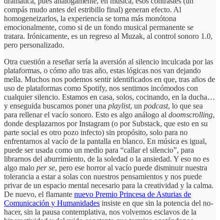
dramática, pues análogamente, en música, esos contrastes (un
compás mudo antes del estribillo final) generan efecto. Al
homogeneizarlos, la experiencia se torna más monótona
emocionalmente, como si de un fondo musical permanente se
tratara. Irónicamente, es un regreso al Muzak, al control sonoro 1.0,
pero personalizado.
Otra cuestión a reseñar sería la aversión al silencio inculcada por las
plataformas, o cómo año tras año, estas lógicas nos van dejando
mella. Muchos nos podemos sentir identificados en que, tras años de
uso de plataformas como Spotify, nos sentimos incómodos con
cualquier silencio. Estamos en casa, solos, cocinando, en la ducha…
y enseguida buscamos poner una
playlist
, un
podcast
, lo que sea
para rellenar el vacío sonoro. Esto es algo análogo al
doomscrolling
,
donde desplazarnos por Instagram (o por Substack, que esto en su
parte social es otro pozo infecto) sin propósito, solo para no
enfrentarnos al vacío de la pantalla en blanco. En música es igual,
puede ser usada como un medio para “callar el silencio”, para
librarnos del aburrimiento, de la soledad o la ansiedad. Y eso no es
algo malo
per se
, pero ese horror al vacío puede disminuir nuestra
tolerancia a estar a solas con nuestros pensamientos y nos puede
privar de un espacio mental necesario para la creatividad y la calma.
De nuevo, el flamante
nuevo Premio Princesa de Asturias de
Comunicación y Humanidades
insiste en que sin la potencia del no-
hacer, sin la pausa contemplativa, nos volvemos esclavos de la