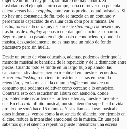
digerir. Sin fin no hay juicio, sin marco no hay cuadro. Si
trasladamos el ejemplo a otro campo, sería como ver una película
entera versus hacer
zapping
entre varios productos audiovisuales. Si
no hay una constancia de fin, todo se mezcla en un continuo y
perdemos la capacidad de evaluar cada obra por sí misma. De
hecho, no es nada raro que, usuarios de
streaming
confiesen que,
tras horas de
autoplay
apenas recuerdan qué canciones sonaron.
Seguro que te ha pasado en el gimnasio o conduciendo, donde la
música, desgraciadamente, no es más que un ruido de fondo
placentero pero sin huella.
Desde un punto de vista educativo, además, podemos decir que la
memoria musical se beneficia de la repetición y de la distinción entre
piezas. Cuando todo se funde en un largo flujo aplanado, las
canciones individuales pierden identidad en nuestros recuerdos.
Hacer
multitasking
o no tener transiciones claras empeora la
retención, y en lo musical la cultura
shuffle
continua crea un
consumo que podemos adjetivar como cercano a lo amnésico.
Contrasta esto con escuchar un álbum con atención, donde
probablemente recordemos el orden de temas, nuestros favoritos,
etc. En el
scroll
infinito musical, nuestra atención superficial olvida
pronto qué sonó hace 15 minutos. Y si saltamos al uso musical en
otras industrias, vemos cómo la ausencia de silencio, por ejemplo en
el cine, reduce la intensidad emocional de la música. En una peli
sabemos que el silencio repentino puede intensificar una escena