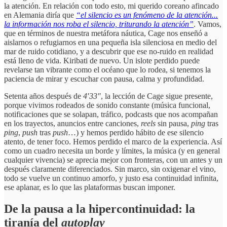
la atención. En relación con todo esto, mi querido coreano afincado
en Alemania diría que
“el silencio es un fenómeno de la atención...
la información nos roba el silencio, triturando la atención”
. Vamos,
que en términos de nuestra metáfora náutica, Cage nos enseñó a
aislarnos o refugiarnos en una pequeña isla silenciosa en medio del
mar de ruido cotidiano, y a descubrir que ese no-ruido en realidad
está lleno de vida. Kiribati de nuevo. Un islote perdido puede
revelarse tan vibrante como el océano que lo rodea, si tenemos la
paciencia de mirar y escuchar con pausa, calma y profundidad.
Setenta años después de
4′33″
, la lección de Cage sigue presente,
porque vivimos rodeados de sonido constante (música funcional,
notificaciones que se solapan, tráfico, podcasts que nos acompañan
en los trayectos, anuncios entre canciones,
reels
sin pausa,
ping
tras
ping
,
push
tras
push
…) y hemos perdido hábito de ese silencio
atento, de tener foco. Hemos perdido el marco de la experiencia. Así
como un cuadro necesita un borde y límites, la música (y en general
cualquier vivencia) se aprecia mejor con fronteras, con un antes y un
después claramente diferenciados. Sin marco, sin oxigenar el vino,
todo se vuelve un continuo amorfo, y justo esa continuidad infinita,
ese aplanar, es lo que las plataformas buscan imponer.
De la pausa a la hipercontinuidad: la
tiranía del
autoplay