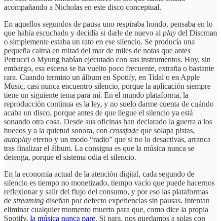
acompañando a Nicholas en este disco conceptual.
En aquellos segundos de pausa uno respiraba hondo, pensaba en lo
que había escuchado y decidía si darle de nuevo al
play
del Discman
o simplemente estaba un rato en ese silencio. Se producía una
pequeña calma en mitad del mar de miles de notas que antes
Petrucci o Myung habían ejecutado con sus instrumentos. Hoy, sin
embargo, esa escena se ha vuelto poco frecuente, extraña o bastante
rara. Cuando termino un álbum en Spotify, en Tidal o en Apple
Music, casi nunca encuentro silencio, porque la aplicación siempre
tiene un siguiente tema para mí. En el mundo plataforma, la
reproducción continua es la ley, y no suelo darme cuenta de cuándo
acaba un disco, porque antes de que llegue el silencio ya está
sonando otra cosa. Desde sus oficinas han declarado la guerra a los
huecos y a la quietud sonora, con
crossfade
que solapa pistas,
autoplay
eterno y un modo “radio” que si no lo desactivas, arranca
tras finalizar el álbum. La consigna es que la música nunca se
detenga, porque el sistema odia el silencio.
En la economía actual de la atención digital, cada segundo de
silencio es tiempo no monetizado, tiempo vacío que puede hacernos
reflexionar y salir del flujo del consumo, y por eso las plataformas
de
streaming
diseñan por defecto experiencias sin pausas. Intentan
eliminar cualquier momento muerto para que, como dice la propia
Spotify,
la música nunca pare
. Si para, nos quedamos a solas con