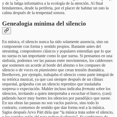
y de la fatiga informativa a la ecología de la atención. Al final
brindaremos, desde la periferia, por el placer de habitar un rato la
calma después de la tempestad sonora.
Genealogía mínima del silencio
En música, el silencio nunca ha sido solamente ausencia, sino un
componente con forma y sentido propios. Bastante antes del
streaming, compositores clásicos y populares entendían que lo que
no suena es tan importante como lo que suena. Si pensamos en una
sinfonía, podemos ver las pausas entre movimientos, los calderones
que sostienen un acorde al borde del abismo o los compases de
silencio o de voces en
pianissimo
que crean tensión dramática.
Beethoven, por ejemplo, trabajaba el silencio como parte integral de
su retórica musical, ya que casi siempre después de un clímax
orquestal, golpeaba con un silencio repentino que trasladaba
sorpresa o expectación. Mahler incluso indicaba
fermata
sobre los
silencios, invitando a quien interpretaba a escuchar el hueco, (casi)
pidiendo hacer muy fuertes los silencios por paradójico que suene.
En sus obras las pausas no son vacíos pasivos, sino todo lo
contrario, contornos de sentido que dan forma real a la música.
Siglos después Arvo Pärt diría que “la música trata sobre el silencio,
y los sonidos están ahí para rodear el silencio”. Si cambiamos de