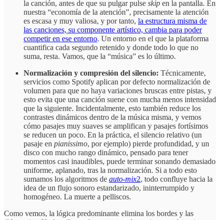
la canción, antes de que su pulgar pulse
skip
en la pantalla. En
nuestra “economía de la atención”, precisamente la atención
es escasa y muy valiosa, y por tanto,
la estructura misma de
las canciones, su componente artístico, cambia para poder
competir en ese entorno
. Un entorno en el que la plataforma
cuantifica cada segundo retenido y donde todo lo que no
suma, resta. Vamos, que la “música” es lo último.
Normalización y compresión del silencio:
Técnicamente,
servicios como Spotify aplican por defecto normalización de
volumen para que no haya variaciones bruscas entre pistas, y
esto evita que una canción suene con mucha menos intensidad
que la siguiente. Incidentalmente, esto también reduce los
contrastes dinámicos dentro de la música misma, y vemos
cómo pasajes muy suaves se amplifican y pasajes fortísimos
se reducen un poco. En la práctica, el silencio relativo (un
pasaje en
pianissimo
, por ejemplo) pierde profundidad, y un
disco con mucho rango dinámico, pensado para tener
momentos casi inaudibles, puede terminar sonando demasiado
uniforme, aplanado, tras la normalización. Si a todo esto
sumamos los algoritmos de
auto-mix
2
, todo confluye hacia la
idea de un flujo sonoro estandarizado, ininterrumpido y
homogéneo. La muerte a pelliscos.
Como vemos, la lógica predominante elimina los bordes y las