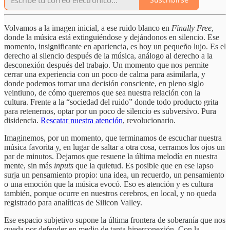
Volvamos a la imagen inicial, a ese ruido blanco en
Finally Free
,
donde la música está extinguiéndose y dejándonos en silencio. Ese
momento, insignificante en apariencia, es hoy un pequeño lujo. Es el
derecho al silencio después de la música, análogo al derecho a la
desconexión después del trabajo. Un momento que nos permite
cerrar una experiencia con un poco de calma para asimilarla, y
donde podemos tomar una decisión consciente, en pleno siglo
veintiuno, de cómo queremos que sea nuestra relación con la
cultura. Frente a la “sociedad del ruido” donde todo producto grita
para retenernos, optar por un poco de silencio es subversivo. Pura
disidencia.
Rescatar nuestra atención
, revolucionario.
Imaginemos, por un momento, que terminamos de escuchar nuestra
música favorita y, en lugar de saltar a otra cosa, cerramos los ojos un
par de minutos. Dejamos que resuene la última melodía en nuestra
mente, sin más
inputs
que la quietud. Es posible que en ese lapso
surja un pensamiento propio: una idea, un recuerdo, un pensamiento
o una emoción que la música evocó. Eso es atención y es cultura
también, porque ocurre en nuestros cerebros, en local, y no queda
registrado para analíticas de Silicon Valley.
Ese espacio subjetivo supone la última frontera de soberanía que nos
queda por defender en medio de tanta hiperconexión. Con la