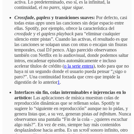
activa. Lo predeterminado, eso sí, es la infinitud, la
continuidad, el
no pares, sigue sigue.
Crossfade
,
gapless
y transiciones suaves:
Por defecto, casi
todas estas
apps
unen las canciones sin dejar espacio entre
ellas. Spotify, por ejemplo, ofrece la característica del
crossfade
y el
gapless playback
para “eliminar cualquier
silencio entre pistas”. Cuando las activas, el resultado es que
las canciones se solapan unas con otras o encajan sin fisuras
temporales, cual DJ penco. Algo parecido observamos
también con Netflix en lo audiovisual, donde podemos saltar
intros, encadenar episodios automáticamente e incluso
acelerar títulos de crédito (
o la serie entera
), todo para que no
haya ni un segundo donde el usuario pueda pensar “¿sigo o
paro?”. Una continuidad forzada que creo que impide la
digestión de lo anterior
1
.
Interfaces sin fin, colas interminables e injerencias en lo
artístico:
Las aplicaciones de música muestran colas de
reproducción dinámicas que se rellenan solas. Spotify te
sugiere lo “siguiente en reproducción” aunque no lo pidas, y
genera listas que, a su vez, generan pistas
ad infinitum
. Nunca
observamos una pantalla “Fin de la cola – ¿quieres escuchar
algo más?”. En vez de esto, siempre hay más contenidos
desplazándose hacia arriba. Es un
scroll
sonoro infinito, otro