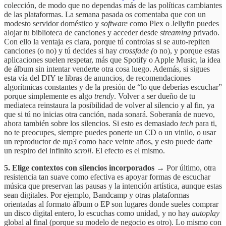
colección, de modo que no dependas más de las políticas cambiantes
de las plataformas. La semana pasada os comentaba que con un
modesto servidor doméstico y
software
como Plex o Jellyfin puedes
alojar tu biblioteca de canciones y acceder desde
streaming
privado.
Con ello la ventaja es clara, porque tú controlas si se auto-repiten
canciones (o no) y tú decides si hay
crossfade (
o no), y porque estas
aplicaciones suelen respetar, más que Spotify o Apple Music, la idea
de álbum sin intentar venderte otra cosa luego. Además, si sigues
esta vía del DIY te libras de anuncios, de recomendaciones
algorítmicas constantes y de la presión de “lo que deberías escuchar”
porque simplemente es algo
trendy
. Volver a ser dueño de tu
mediateca reinstaura la posibilidad de volver al silencio y al fin, ya
que si tú no inicias otra canción, nada sonará. Soberanía de nuevo,
ahora también sobre los silencios. Si esto es demasiado
tech
para ti,
no te preocupes, siempre puedes ponerte un CD o un vinilo, o usar
un reproductor de
mp3
como hace veinte años, y esto puede darte
un respiro del infinito
scroll
. El efecto es el mismo.
5. Elige contextos con silencios incorporados →
Por último, otra
resistencia tan suave como efectiva es apoyar formas de escuchar
música que preservan las pausas y la intención artística, aunque estas
sean digitales. Por ejemplo, Bandcamp y otras plataformas
orientadas al formato álbum o EP son lugares donde sueles comprar
un disco digital entero, lo escuchas como unidad, y no hay
autoplay
global al final (porque su modelo de negocio es otro). Lo mismo con