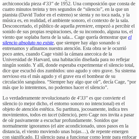
archiconocida pieza
4′33″
de 1952. Una composición que consta de
cuatro minutos treinta y tres segundos de “silencio”, en la que un
pianista (David Tudor en el estreno) se sienta y no toca nada, y la
música es, en realidad, el ambiente sonoro, el contexto de la sala.
Desconcertado, el público de aquella
premiere
, empezó a percibir el
sonido de sus propias respiraciones, de su incomodo, alguna tos, el
viento que soplaba fuera de la sala... Cage quería demostrar que
el
silencio absoluto no existe
, que siempre hay algo sonando si
entrenamos y afinamos nuestra atención. Esta obra se le ocurrió
poco antes, cuando Cage visitó la cámara anecoica de la
Universidad de Harvard, una habitación diseñada para no reflejar
ningún sonido. Y allí, donde esperaba experimentar el silencio total,
dice que escuchó dos zumbidos: uno agudo y otro grave. Su sistema
nervioso era el más agudo y el grave era el bombear de su
circulación sanguínea. “Siempre hay algo que oír”, decía Cage, “por
más que lo intentemos, no podemos hacer el silencio”.
Lo verdaderamente revolucionario de
4′33″
es que convierte el
silencio (o mejor dicho, el entorno sonoro no intencional) en el
objeto de atención estética. Su partitura, jocosamente, indica tres
movimientos, todos en
tacet
(silencio), pero Cage nos invita a pasar
de oír pasivamente a escuchar profundamente. Sonidos que
normalmente ignoramos (el aire acondicionado, unos pasos en la
distancia, el viento moviendo unas hojas…), de repente emergen
con significado. El silencio pasa a funcionar como lente para enfocar