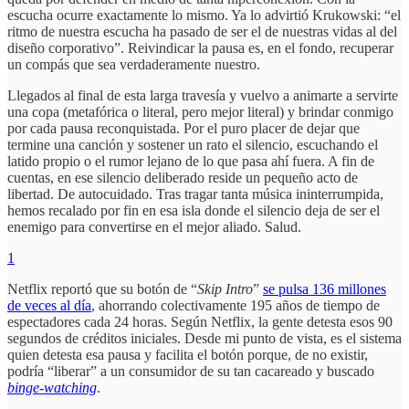
escucha ocurre exactamente lo mismo. Ya lo advirtió Krukowski: “el
ritmo de nuestra escucha ha pasado de ser el de nuestras vidas al del
diseño corporativo”. Reivindicar la pausa es, en el fondo, recuperar
un compás que sea verdaderamente nuestro.
Llegados al final de esta larga travesía y vuelvo a animarte a servirte
una copa (metafórica o literal, pero mejor literal) y brindar conmigo
por cada pausa reconquistada. Por el puro placer de dejar que
termine una canción y sostener un rato el silencio, escuchando el
latido propio o el rumor lejano de lo que pasa ahí fuera. A fin de
cuentas, en ese silencio deliberado reside un pequeño acto de
libertad. De autocuidado. Tras tragar tanta música ininterrumpida,
hemos recalado por fin en esa isla donde el silencio deja de ser el
enemigo para convertirse en el mejor aliado. Salud.
1
Netflix reportó que su botón de “
Skip Intro
”
se pulsa 136 millones
de veces al día
, ahorrando colectivamente 195 años de tiempo de
espectadores cada 24 horas. Según Netflix, la gente detesta esos 90
segundos de créditos iniciales. Desde mi punto de vista, es el sistema
quien detesta esa pausa y facilita el botón porque, de no existir,
podría “liberar” a un consumidor de su tan cacareado y buscado
binge-watching
.