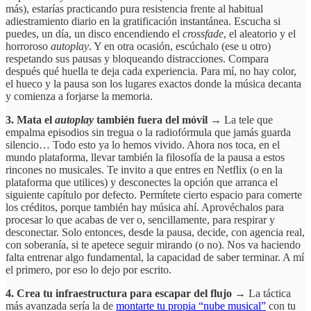
más), estarías practicando pura resistencia frente al habitual
adiestramiento diario en la gratificación instantánea. Escucha si
puedes, un día, un disco encendiendo el
crossfade
, el aleatorio y el
horroroso
autoplay
. Y en otra ocasión, escúchalo (ese u otro)
respetando sus pausas y bloqueando distracciones. Compara
después qué huella te deja cada experiencia. Para mí, no hay color,
el hueco y la pausa son los lugares exactos donde la música decanta
y comienza a forjarse la memoria.
3. Mata el
autoplay
también fuera del móvil →
La tele que
empalma episodios sin tregua o la radiofórmula que jamás guarda
silencio… Todo esto ya lo hemos vivido. Ahora nos toca, en el
mundo plataforma, llevar también la filosofía de la pausa a estos
rincones no musicales. Te invito a que entres en Netflix (o en la
plataforma que utilices) y desconectes la opción que arranca el
siguiente capítulo por defecto. Permítete cierto espacio para comerte
los créditos, porque también hay música ahí. Aprovéchalos para
procesar lo que acabas de ver o, sencillamente, para respirar y
desconectar. Solo entonces, desde la pausa, decide, con agencia real,
con soberanía, si te apetece seguir mirando (o no). Nos va haciendo
falta entrenar algo fundamental, la capacidad de saber terminar. A mí
el primero, por eso lo dejo por escrito.
4. Crea tu infraestructura para escapar del flujo →
La táctica
más avanzada sería la de
montarte tu propia “nube musical”
con tu