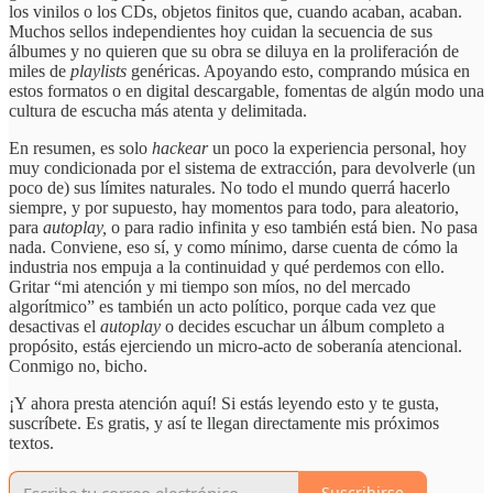
los vinilos o los CDs, objetos finitos que, cuando acaban, acaban.
Muchos sellos independientes hoy cuidan la secuencia de sus
álbumes y no quieren que su obra se diluya en la proliferación de
miles de
playlists
genéricas. Apoyando esto, comprando música en
estos formatos o en digital descargable, fomentas de algún modo una
cultura de escucha más atenta y delimitada.
En resumen, es solo
hackear
un poco la experiencia personal, hoy
muy condicionada por el sistema de extracción, para devolverle (un
poco de) sus límites naturales. No todo el mundo querrá hacerlo
siempre, y por supuesto, hay momentos para todo, para aleatorio,
para
autoplay,
o para radio infinita y eso también está bien. No pasa
nada. Conviene, eso sí, y como mínimo, darse cuenta de cómo la
industria nos empuja a la continuidad y qué perdemos con ello.
Gritar “mi atención y mi tiempo son míos, no del mercado
algorítmico” es también un acto político, porque cada vez que
desactivas el
autoplay
o decides escuchar un álbum completo a
propósito, estás ejerciendo un micro-acto de soberanía atencional.
Conmigo no, bicho.
¡Y ahora presta atención aquí! Si estás leyendo esto y te gusta,
suscríbete. Es gratis, y así te llegan directamente mis próximos
textos.
Suscribirse