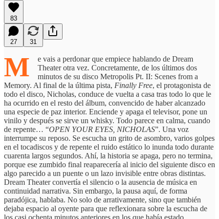
83
27
31
M
e vais a perdonar que empiece hablando de Dream
Theater otra vez. Concretamente, de los últimos dos
minutos de su disco Metropolis Pt. II: Scenes from a
Memory. Al final de la última pista,
Finally Free
, el protagonista de
todo el disco, Nicholas, conduce de vuelta a casa tras todo lo que le
ha ocurrido en el resto del álbum, convencido de haber alcanzado
una especie de paz interior. Enciende y apaga el televisor, pone un
vinilo y después se sirve un whisky. Todo parece en calma, cuando
de repente… “
OPEN YOUR EYES, NICHOLAS
”. Una voz
interrumpe su reposo. Se escucha un grito de asombro, varios golpes
en el tocadiscos y de repente el ruido estático lo inunda todo durante
cuarenta largos segundos. Ahí, la historia se apaga, pero no termina,
porque ese zumbido final reaparecería al inicio del siguiente disco en
algo parecido a un puente o un lazo invisible entre obras distintas.
Dream Theater convertía el silencio o la ausencia de música en
continuidad narrativa. Sin embargo, la pausa aquí, de forma
paradójica, hablaba. No solo de arrativamente, sino que también
dejaba espacio al oyente para que reflexionara sobre la escucha de
los casi ochenta minutos anteriores en los que había estado