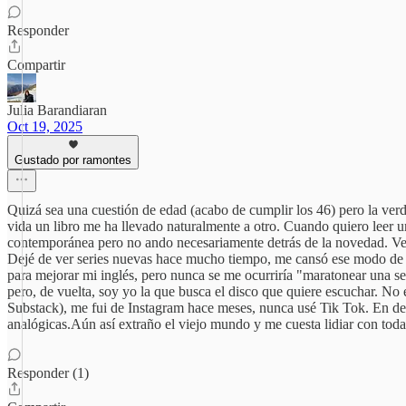
Responder
Compartir
Julia Barandiaran
Oct 19, 2025
Gustado por ramontes
Quizá sea una cuestión de edad (acabo de cumplir los 46) pero la ver
vida un libro me ha llevado naturalmente a otro. Cuando quiero leer un 
contemporánea pero no ando necesariamente detrás de la novedad. Veo 
Dejé de ver series nuevas hace mucho tiempo, me cansó ese modo de 
para mejorar mi inglés, pero nunca se me ocurriría "maratonear una s
pero, de vuelta, soy yo la que busca el disco que quiere escuchar. No
Substack), me fui de Instagram hace meses, nunca usé Tik Tok. En def
analógicas.Aún así extraño el viejo mundo y me cuesta lidiar con tod
Responder (1)