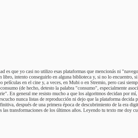
dad es que yo casi no utilizo esas plataformas que mencionás ni "naveg
libro, intento conseguirlo en alguna biblioteca y, si no lo encuentro, si
películas en el cine y, a veces, en Mubi o en Stremio, pero casi siempr
consumo (de hecho, detesto la palabra "consumo", especialmente asoci
erie". En general me resisto mucho a que los algoritmos decidan por mí
 escucho nunca listas de reproducción ni dejo que la plataforma decida
initiva, después de una primera época de descubrimiento de la era digit
as las transformaciones de los últimos años. Leyendo tu texto me doy c