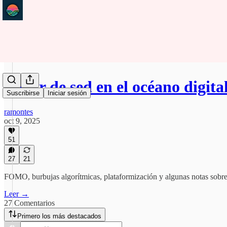
Morir de sed en el océano digit
Suscribirse
Iniciar sesión
ramontes
oct 9, 2025
51
27
21
FOMO, burbujas algorítmicas, plataformización y algunas notas sobr
Leer →
27 Comentarios
Primero los más destacados